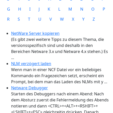
G
H
I
J
K
L
M
N
O
P
R
S
T
U
V
W
X
Y
Z
NetWare Server kopieren
(Es gibt zwei weitere Tipps zu diesem Thema, die
versionsspezifisch sind und deshalb in den
Bereichen Netware 3.x und Netware 4.x stehen.) Es
...
NLM verzögert laden
Wenn man in einer NCF Datei vor ein beliebiges
Kommando ein Fragezeichen setzt, erscheint ein
Prompt, bei dem man das Laden des NLMs mit y ...
Netware Debugger
Starten des Debuggers nach einem Abend: Nach
dem Absturz zuerst die Fehlermeldung des Abends
notieren und dann <CTRL>+<ALT>+<RSHIFT>+
<LSHIFT>+<ESC> gleichzeitig drücken. Danach