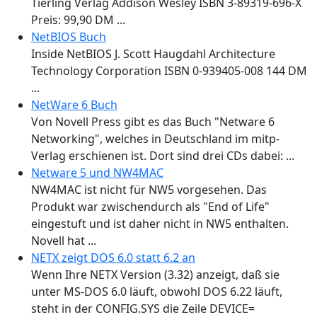
Tierling Verlag Addison Wesley ISBN 3-89319-696-X
Preis: 99,90 DM ...
NetBIOS Buch
Inside NetBIOS J. Scott Haugdahl Architecture
Technology Corporation ISBN 0-939405-008 144 DM
...
NetWare 6 Buch
Von Novell Press gibt es das Buch "Netware 6
Networking", welches in Deutschland im mitp-
Verlag erschienen ist. Dort sind drei CDs dabei: ...
Netware 5 und NW4MAC
NW4MAC ist nicht für NW5 vorgesehen. Das
Produkt war zwischendurch als "End of Life"
eingestuft und ist daher nicht in NW5 enthalten.
Novell hat ...
NETX zeigt DOS 6.0 statt 6.2 an
Wenn Ihre NETX Version (3.32) anzeigt, daß sie
unter MS-DOS 6.0 läuft, obwohl DOS 6.22 läuft,
steht in der CONFIG.SYS die Zeile DEVICE=