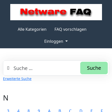
Alle Kategorien
FAQ vorschlagen
Einloggen
Suche
Erweiterte Suche
N
3
4
8
9
A
B
C
D
E
F