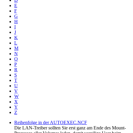
D
E
F
G
H
I
J
K
L
M
N
O
P
R
S
T
U
V
W
X
Y
Z
Reihenfolge in der AUTOEXEC.NCF
Die LAN-Treiber sollten Sie erst ganz am Ende des Mount-