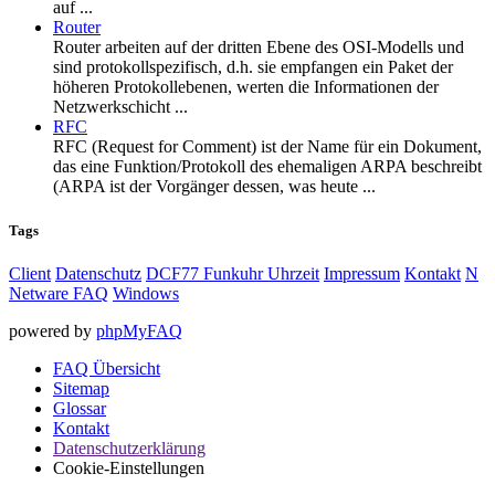
auf ...
Router
Router arbeiten auf der dritten Ebene des OSI-Modells und
sind protokollspezifisch, d.h. sie empfangen ein Paket der
höheren Protokollebenen, werten die Informationen der
Netzwerkschicht ...
RFC
RFC (Request for Comment) ist der Name für ein Dokument,
das eine Funktion/Protokoll des ehemaligen ARPA beschreibt
(ARPA ist der Vorgänger dessen, was heute ...
Tags
Client
Datenschutz
DCF77 Funkuhr Uhrzeit
Impressum
Kontakt
N
Netware FAQ
Windows
powered by
phpMyFAQ
FAQ Übersicht
Sitemap
Glossar
Kontakt
Datenschutzerklärung
Cookie-Einstellungen