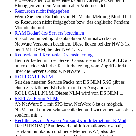
Prozesses aller Volumes laden, damit voreilige User beim
Einloggen vor dem Mounten aller Volumes nicht ...
Resourcen nicht freigegeben
Wenn Sie beim Entladen von NLMs die Meldung Modul hat
xx Resourcen nicht freigegeben bzw. das englische Pendant
Module did not ...
RAM Bedarf des Servers berechnen
Sie sollten unbedingt die absoluten Minimalwerte der
NetWare Versionen beachten. Diese liegen bei der NW 3.1x
bei 4 MB RAM, bei der NW 4.1x ...
Rconsole und Xconsole Tastensteuerung
Beim Arbeiten mit der Server Console von RCONSOLE aus
unterscheidet sich die Tastaturbelegung vom Zugriff direkt
über die Server Console. NetWare ...
ROLLCALL.NLM
Seit den neueren Service Packs mit DS.NLM 5.95 gibt es
einen zusätzlichen Bildschirm mit der Ausgabe von
ROLLCALL.NLM. Dieses NLM wird von DS.NLM ...
REPLACE von NLMs
Ab NetWare 5.1 mit SP3 bzw. NetWare 6 ist es möglich,
NLMs nicht nur einzeln zu entladen und wieder neu zu laden,
sondern mit ...
Rechtliches zur Privaten Nutzung von Internet und E-Mail
Der BITKOM ("Bundesverband Informationswirtschaft,
Telekommunikation und neue Medien e.V.", also die