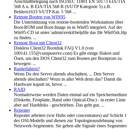
Anschlußbelegung nach ISO/IEC 11801 EN 50173 EIA/TIA
568 A u. B EIA/TIA 568 B (S/UTP Kategorie 5) z.B.
Beldern1633 S/UTP Kat. 5 568 ...
Remote Booten von WIN95
Die Unterstützung von remote-bootenden Workstations über
Boot-ROM und Boot-Image ist in Win95 integriert. Auf der
Win95-CD ist unter \admin\reskit\helpfile das file Win95rk.hlp
zu finden. ...
Remote Boot mit Client32
Diskless Client32 Bootdisk FAQ V1.0 (von
100141.155@compuserve.com) Es gibt einige Haken und
Ösen, um den DOS Client32 zum Booten per Bootprom zu
bewegen: ...
Runterfahren?
Wenn Du den Server abends abschaltest, ... Den Server
abends abschalten? Wozu in aller Welt denn das? Damit die
Hardware kaputt ist, bevor ...
RAID
Normalerweise werden Daten einmal auf ein Speichermedium
(Diskette, Festplatte, Band oder Optical-Disc) - in erster Linie
aber auf Harddisks - geschrieben. Das geht gut, ...
Repeater
Repeater arbeiten (wie Hubs oder concentrators) auf Schicht 1
des OSI-Modells und dienen zur Topologieausdehnung von
Netzwerk-Segmenten. Sie geben alle Signale eines Segmentes