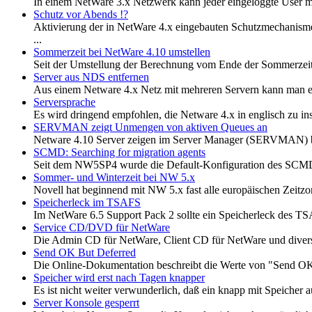
In einem NetWare 3.x Netzwerk kann jeder eingeloggte User mit 
Schutz vor Abends !?
Aktivierung der in NetWare 4.x eingebauten Schutzmechani
...
Sommerzeit bei NetWare 4.10 umstellen
Seit der Umstellung der Berechnung vom Ende der Sommerzeit i
Server aus NDS entfernen
Aus einem Netware 4.x Netz mit mehreren Servern kann man ein
Serversprache
Es wird dringend empfohlen, die Netware 4.x in englisch zu inst
SERVMAN zeigt Unmengen von aktiven Queues an
Netware 4.10 Server zeigen im Server Manager (SERVMAN) bis
SCMD: Searching for migration agents
Seit dem NW5SP4 wurde die Default-Konfiguration des SCMD ge
Sommer- und Winterzeit bei NW 5.x
Novell hat beginnend mit NW 5.x fast alle europäischen Zeitzon
Speicherleck im TSAFS
Im NetWare 6.5 Support Pack 2 sollte ein Speicherleck des TSAF
Service CD/DVD für NetWare
Die Admin CD für NetWare, Client CD für NetWare und diverse
Send OK But Deferred
Die Online-Dokumentation beschreibt die Werte von "Send O
Speicher wird erst nach Tagen knapper
Es ist nicht weiter verwunderlich, daß ein knapp mit Speicher aus
Server Konsole gesperrt