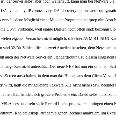
st, der Server selbst aber noch weiterläuft, kann man bei NetWare 5
availability, IP connectivity, DA discovery options and configuratio
es verschiedene Möglichkeiten: Mit dem Programm bedrprep.nlm (von N
e USV) Probleme, weil einige Dateien noch offen sind: beconmsg.log 
vielen eigenen Versuchen nicht möglich, mit einer AVM B1 ISDN Kart
sind 32-Bit Zahlen, die aus zwei Anteilen bestehen, dem Netzanteil un
ß auch der NetWare Server ein Standardrouting zu diesem eingestellt ha
lange Zeit nicht unterstützt. Der neue NES hat nun ein sendmail Script
h-Screen ausschalten, in dem man das Bitmap aus dem Client-Verzeichn
 wird, läuft die mitgelieferte Faxware 5.11 nicht mehr (bzw. beendet s
fen läßt, handelt sich größere Probleme ein. David selbst nutzt zum
 MS-Access und sehr viele Record Locks produzieren, bringen einen N
raum (Radioteleskop) auf dem eigenen Rechner analysiert, um Extrater