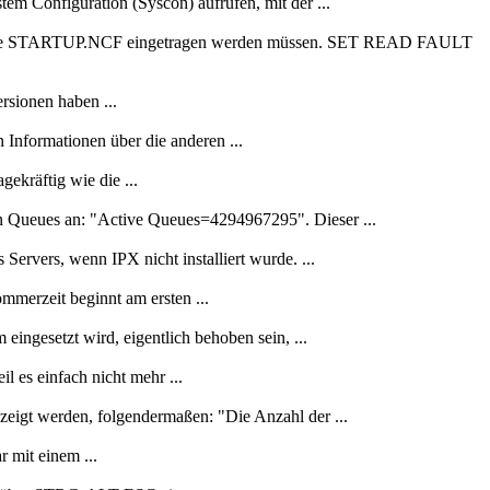
tem Configuration (Syscon) aufrufen, mit der ...
e in die STARTUP.NCF eingetragen werden müssen. SET READ FAULT
rsionen haben ...
Informationen über die anderen ...
ekräftig wie die ...
 Queues an: "Active Queues=4294967295". Dieser ...
vers, wenn IPX nicht installiert wurde. ...
mmerzeit beginnt am ersten ...
ingesetzt wird, eigentlich behoben sein, ...
es einfach nicht mehr ...
igt werden, folgendermaßen: "Die Anzahl der ...
r mit einem ...