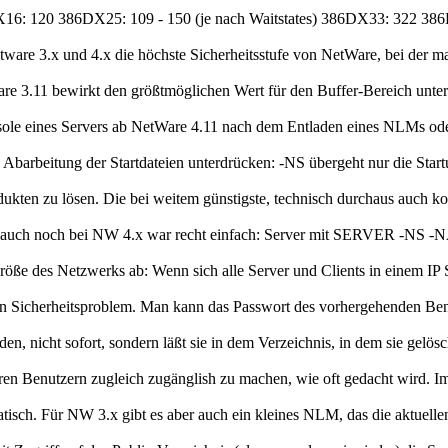
: 120 386DX25: 109 - 150 (je nach Waitstates) 386DX33: 322 386DX
etware 3.x und 4.x die höchste Sicherheitsstufe von NetWare, bei der man
e 3.11 bewirkt den größtmöglichen Wert für den Buffer-Bereich unter
ole eines Servers ab NetWare 4.11 nach dem Entladen eines NLMs oder
rbeitung der Startdateien unterdrücken: -NS übergeht nur die Startup
ten zu lösen. Die bei weitem günstigste, technisch durchaus auch kom
t auch noch bei NW 4.x war recht einfach: Server mit SERVER -NS -NA s
öße des Netzwerks ab: Wenn sich alle Server und Clients in einem IP S
in Sicherheitsproblem. Man kann das Passwort des vorhergehenden Benut
n, nicht sofort, sondern läßt sie in dem Verzeichnis, in dem sie gelösch
ren Benutzern zugleich zugänglish zu machen, wie oft gedacht wird. Im
sch. Für NW 3.x gibt es aber auch ein kleines NLM, das die aktuellen 