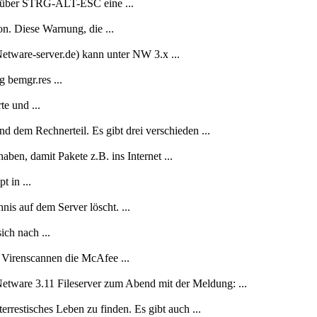
.1 über STRG-ALT-ESC eine ...
n. Diese Warnung, die ...
etware-server.de) kann unter NW 3.x ...
bemgr.res ...
e und ...
d dem Rechnerteil. Es gibt drei verschieden ...
ben, damit Pakete z.B. ins Internet ...
 in ...
is auf dem Server löscht. ...
ich nach ...
 Virenscannen die McAfee ...
etware 3.11 Fileserver zum Abend mit der Meldung: ...
restisches Leben zu finden. Es gibt auch ...