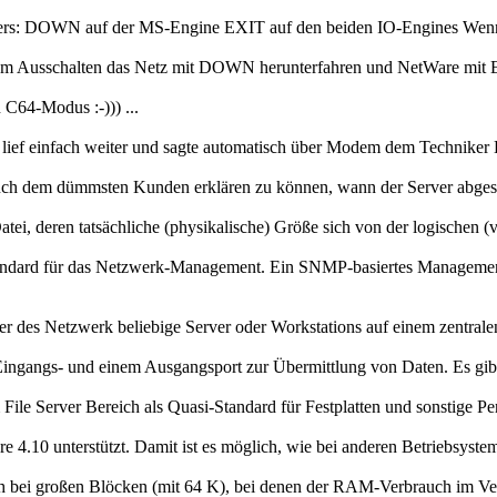
rvers: DOWN auf der MS-Engine EXIT auf den beiden IO-Engines Wenn
 dem Ausschalten das Netz mit DOWN herunterfahren und NetWare mit E
C64-Modus :-))) ...
 lief einfach weiter und sagte automatisch über Modem dem Techniker Be
h dem dümmsten Kunden erklären zu können, wann der Server abgestür
atei, deren tatsächliche (physikalische) Größe sich von der logischen 
tandard für das Netzwerk-Management. Ein SNMP-basiertes Managem
des Netzwerk beliebige Server oder Workstations auf einem zentralen 
 Eingangs- und einem Ausgangsport zur Übermittlung von Daten. Es gib
ile Server Bereich als Quasi-Standard für Festplatten und sonstige Per
 4.10 unterstützt. Damit ist es möglich, wie bei anderen Betriebsyst
uch bei großen Blöcken (mit 64 K), bei denen der RAM-Verbrauch im Verg