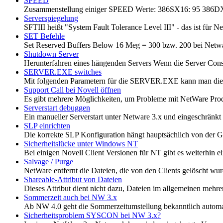
SPEED
Zusammenstellung einiger SPEED Werte: 386SX16: 95 386DX16
Serverspiegelung
SFTIII heißt "System Fault Tolerance Level III" - das ist für N
SET Befehle
Set Reserved Buffers Below 16 Meg = 300 bzw. 200 bei Netwar
Shutdown Server
Herunterfahren eines hängenden Servers Wenn die Server Cons
SERVER.EXE switches
Mit folgenden Parametern für die SERVER.EXE kann man die Aba
Support Call bei Novell öffnen
Es gibt mehrere Möglichkeiten, um Probleme mit NetWare Produk
Serverstart debuggen
Ein manueller Serverstart unter Netware 3.x und eingeschränk
SLP einrichten
Die korrekte SLP Konfiguration hängt hauptsächlich von der Gr
Sicherheitslücke unter Windows NT
Bei einigen Novell Client Versionen für NT gibt es weiterhin e
Salvage / Purge
NetWare entfernt die Dateien, die von den Clients gelöscht wurde
Shareable-Attribut von Dateien
Dieses Attribut dient nicht dazu, Dateien im allgemeinen mehre
Sommerzeit auch bei NW 3.x
Ab NW 4.0 geht die Sommerzeitumstellung bekanntlich automati
Sicherheitsproblem SYSCON bei NW 3.x?