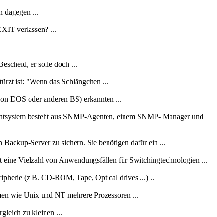
 dagegen ...
XIT verlassen? ...
scheid, er solle doch ...
zt ist: "Wenn das Schlängchen ...
(von DOS oder anderen BS) erkannten ...
entsystem besteht aus SNMP-Agenten, einem SNMP- Manager und
Backup-Server zu sichern. Sie benötigen dafür ein ...
t eine Vielzahl von Anwendungsfällen für Switchingtechnologien ...
ipherie (z.B. CD-ROM, Tape, Optical drives,...) ...
emen wie Unix und NT mehrere Prozessoren ...
leich zu kleinen ...