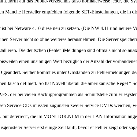
Zugriff auf das Public-Verzeichnis (also normalerweise jeder) die Sys
smen Manche Hersteller empfehlen folgende SET-Einstellungen, di
st bei Netware 4.10 diese neu zu setzen. (Die NW 4.11 und neuere Ve
en Server nicht so ohne weiteres herausnehmen. Die Server speichern 
allieren. Die deutschen (Fehler-)Meldungen sind oftmals nicht so aussag
weilen einen unsinnigen Wert bezüglich der Anzahl der vorhandenen
ändert. Seither kommt es unter Umständen zu Fehlermeldungen des Ser
en falsch definiert. So hat Novell überall die amerikanische Regel " So
S, der bei vielen Backupprogrammen als Schnittstelle zum Filesystem e
n Service CDs mussten zugunsten zweier Service DVDs weichen, weil 
K but deferred", die im MONITOR.NLM in der LAN Information angeze
gerüsteter Server erst einige Zeit läuft, bevor er Fehler zeigt oder soga