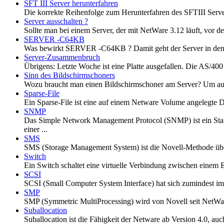
SFT III Server herunterfahren
Die korrekte Reihenfolge zum Herunterfahren des SFTIII Se
Server ausschalten ?
Sollte man bei einem Server, der mit NetWare 3.12 läuft, vor
SERVER -C64KB
Was bewirkt SERVER -C64KB ? Damit geht der Server in den 
Server-Zusammenbruch
Übrigens: Letzte Woche ist eine Platte ausgefallen. Die AS/400
Sinn des Bildschirmschoners
Wozu braucht man einen Bildschirmschoner am Server? Um auc
Sparse-File
Ein Sparse-File ist eine auf einem Netware Volume angelegte D
SNMP
Das Simple Network Management Protocol (SNMP) ist ein S
einer ...
SMS
SMS (Storage Management System) ist die Novell-Methode über 
Switch
Ein Switch schaltet eine virtuelle Verbindung zwischen einem
SCSI
SCSI (Small Computer System Interface) hat sich zumindest im F
SMP
SMP (Symmetric MultiProcessing) wird von Novell seit NetWare
Suballocation
Suballocation ist die Fähigkeit der Netware ab Version 4.0, a