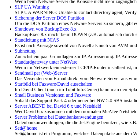
Wenn beim Netware Server die Konsole nicht mehr zugänglich i
SLP UA Warning
SLP UA WARNING: Unable to contact directory agent, Verify DA 
Sicherung der Server DOS Partition
Um die DOS Partition eines Netware Servers zu sichern, gibt 
Shutdown von BackupExec 8.x
BackupExec 8.x macht beim DOWN (z.B. automatisch durch ein
Standleitung mit NIAS
Es ist nach Aussage sowohl von Novell als auch von AVM und 
Subnetting
Zunächst ein paar Grundlagen zur IP-Adressierung. IP-Adressen 
Standardgateway unter NetWare
Wenn im Netzwerk ein externer TCP/IP-Router installiert ist, mu
Sendmail per (Web-)Server
Das Versenden von E-mail direkt vom Netware Server aus wurde 
Startbild bei Faxware/David ausschalten
Im David Client (auch im Tobit InfoCenter) kann man den Splas
Small Business Versionen und Faxware
Sobald das Support Pack 4 oder neuer bei NW 5.0 SBS installiert
Server ABEND bei David 6.x und Netshield
Wer David 6.x zusammen mit dem normalen McAfee Netshield lau
Server Probleme bei Datenbankanwendungen
Datenbankanwendungen, die die Jet-Engine benutzen, wie z.B.
Seti@home
Seti@home ist ein Programm, welches Datenpakete aus dem Welt