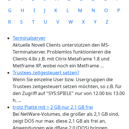
G
H
I
J
K
L
M
N
O
P
R
S
T
U
V
W
X
Y
Z
Terminalserver
Aktuelle Novell Clients unterstützen den MS-
Terminalserver. Problemlos funktionieren die
Clients 4.8x z.B. mit Citrix Metaframe 1.8 und
Metframe XP, wobei noch ein Metframe ...
Trustees zeitgesteuert setzen?
Wenn Sie einzelne User bzw. Usergruppen die
Trustees zeitgesteuert setzen möchten, so z.B. für
den Zugriff auf "SYS:SPIELE" nur von 12.00 bis 13.00
h, ...
trotz Platte mit > 2 GB nur 2.1 GB frei
Bei NetWare-Volumes, die größer als 2,1 GB sind,
zeigt DOS nur max. diese 2,1 GB als frei an,
Anwendungen wie dBase 2.0 (DOS) bringen ...