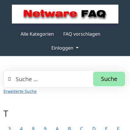
Alle Kategorien
FAQ vorschlagen
Einloggen
Suche
Erweiterte Suche
T
3
4
8
9
A
B
C
D
E
F