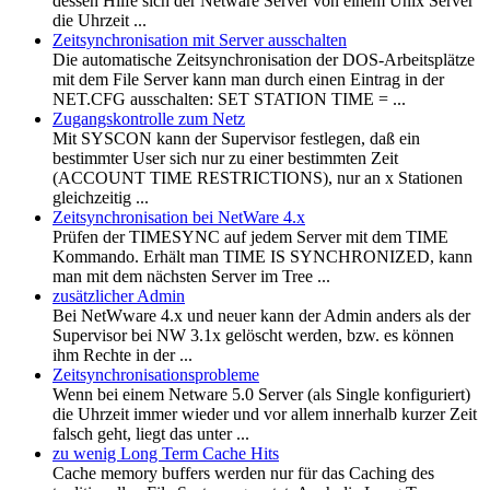
dessen Hilfe sich der Netware Server von einem Unix Server
die Uhrzeit ...
Zeitsynchronisation mit Server ausschalten
Die automatische Zeitsynchronisation der DOS-Arbeitsplätze
mit dem File Server kann man durch einen Eintrag in der
NET.CFG ausschalten: SET STATION TIME = ...
Zugangskontrolle zum Netz
Mit SYSCON kann der Supervisor festlegen, daß ein
bestimmter User sich nur zu einer bestimmten Zeit
(ACCOUNT TIME RESTRICTIONS), nur an x Stationen
gleichzeitig ...
Zeitsynchronisation bei NetWare 4.x
Prüfen der TIMESYNC auf jedem Server mit dem TIME
Kommando. Erhält man TIME IS SYNCHRONIZED, kann
man mit dem nächsten Server im Tree ...
zusätzlicher Admin
Bei NetWware 4.x und neuer kann der Admin anders als der
Supervisor bei NW 3.1x gelöscht werden, bzw. es können
ihm Rechte in der ...
Zeitsynchronisationsprobleme
Wenn bei einem Netware 5.0 Server (als Single konfiguriert)
die Uhrzeit immer wieder und vor allem innerhalb kurzer Zeit
falsch geht, liegt das unter ...
zu wenig Long Term Cache Hits
Cache memory buffers werden nur für das Caching des