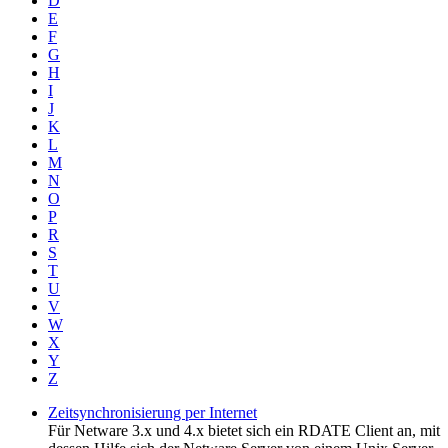
D
E
F
G
H
I
J
K
L
M
N
O
P
R
S
T
U
V
W
X
Y
Z
Zeitsynchronisierung per Internet
Für Netware 3.x und 4.x bietet sich ein RDATE Client an, mit