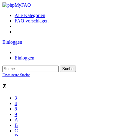
Alle Kategorien
FAQ vorschlagen
Einloggen
Einloggen
Suche
Erweiterte Suche
Z
3
4
8
9
A
B
C