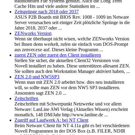
traditionellen File Systems genutzt. Auch die Long Term
Cache Hits und viele andere Statistiken im ...
Zeitsprünge nach 2018 oder 2037
ASUS P2B Boards mit BIOS Rev. 1008 - 1009 im Netware
Server verursachen seit einiger Zeit plötzliche Sprünge in die
Jahre 2018, 2037 oder ...
ZENworks Version
Wenn sie überhaupt nicht wisen, welche ZENworks Version
bei Ihnen denn werkelt, rufen sie einfach vom DOS-Prompt
aus zenver.exe auf. Dieses kleine Programm ...
zuerst ZEN oder zuerst den Client installieren
Stellen Sie sicher, die aktuellen Client32 Versionen von
Novell installiert zu haben. Diese unterstützen allesamt ZEN.
Sie sollten auch den Workstation Manager aktiviert haben, ...
ZEN 2.0 und NW5SP3
Wenn man mit ZEN 2.0 arbeitet bzw. dies neu installieren
will, so sollte man ZEN vor dem NW5 SP3 installieren.
Ansonsten sagt ZEN 2.0 ...
Zeitschriften
Zeitschriften mit Schwerpunkt Netzwerke und vor allem
Netware: LanLine AWi Verlag (Aktuelles Wissen) erscheint
monatlich, 148 DM/Jahr http://www.lanline.de ...
Zugriff auf Laufwerk A: bei NT Client
Beim Netware Client für NT 4.11a gibt es bei verschiedenen
Novell Programmen in der DOS Box (z.B. FILER, NDIR