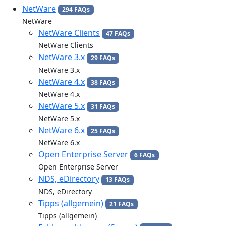
NetWare
294 FAQs
NetWare
NetWare Clients
47 FAQs
NetWare Clients
NetWare 3.x
29 FAQs
NetWare 3.x
NetWare 4.x
38 FAQs
NetWare 4.x
NetWare 5.x
31 FAQs
NetWare 5.x
NetWare 6.x
25 FAQs
NetWare 6.x
Open Enterprise Server
6 FAQs
Open Enterprise Server
NDS, eDirectory
13 FAQs
NDS, eDirectory
Tipps (allgemein)
21 FAQs
Tipps (allgemein)