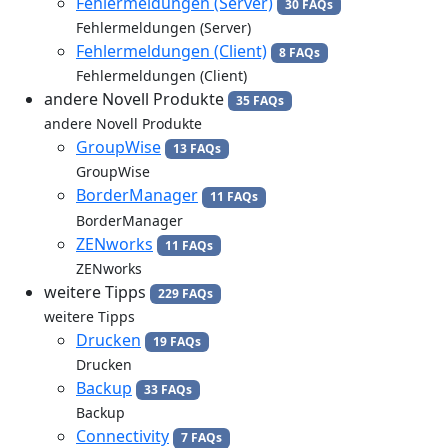
Fehlermeldungen (Server)
30 FAQs
Fehlermeldungen (Server)
Fehlermeldungen (Client)
8 FAQs
Fehlermeldungen (Client)
andere Novell Produkte
35 FAQs
andere Novell Produkte
GroupWise
13 FAQs
GroupWise
BorderManager
11 FAQs
BorderManager
ZENworks
11 FAQs
ZENworks
weitere Tipps
229 FAQs
weitere Tipps
Drucken
19 FAQs
Drucken
Backup
33 FAQs
Backup
Connectivity
7 FAQs