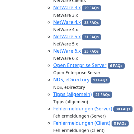
NetWare Clients
NetWare 3.x
29 FAQs
NetWare 3.x
NetWare 4.x
38 FAQs
NetWare 4.x
NetWare 5.x
31 FAQs
NetWare 5.x
NetWare 6.x
25 FAQs
NetWare 6.x
Open Enterprise Server
6 FAQs
Open Enterprise Server
NDS, eDirectory
13 FAQs
NDS, eDirectory
Tipps (allgemein)
21 FAQs
Tipps (allgemein)
Fehlermeldungen (Server)
30 FAQs
Fehlermeldungen (Server)
Fehlermeldungen (Client)
8 FAQs
Fehlermeldungen (Client)