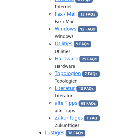
Internet
Fax / Mail
13 FAQs
Fax / Mail
Windows
12 FAQs
Windows
Utilities
9 FAQs
Utilities
Hardware
25 FAQs
Hardware
Topologien
7 FAQs
Topologien
Literatur
18 FAQs
Literatur
alte Tipps
68 FAQs
alte Tipps
Zukünftiges
1 FAQ
Zukünftiges
Lustiges
38 FAQs