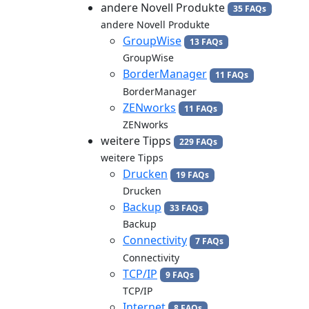
andere Novell Produkte
35 FAQs
andere Novell Produkte
GroupWise
13 FAQs
GroupWise
BorderManager
11 FAQs
BorderManager
ZENworks
11 FAQs
ZENworks
weitere Tipps
229 FAQs
weitere Tipps
Drucken
19 FAQs
Drucken
Backup
33 FAQs
Backup
Connectivity
7 FAQs
Connectivity
TCP/IP
9 FAQs
TCP/IP
Internet
8 FAQs