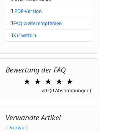
PDF-Version
FAQ weiterempfehlen
X (Twitter)
Bewertung der FAQ
★
★
★
★
★
1 Star
2 Stars
3 Stars
4 Stars
5 Stars
∅
0
(0 Abstimmungen)
Verwandte Artikel
Vorwort