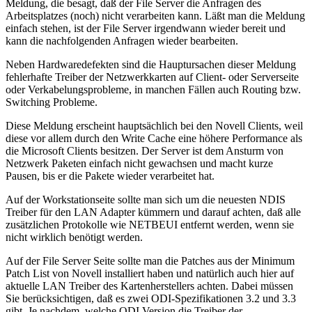
Meldung, die besagt, daß der File Server die Anfragen des
Arbeitsplatzes (noch) nicht verarbeiten kann. Läßt man die Meldung
einfach stehen, ist der File Server irgendwann wieder bereit und
kann die nachfolgenden Anfragen wieder bearbeiten.
Neben Hardwaredefekten sind die Hauptursachen dieser Meldung
fehlerhafte Treiber der Netzwerkkarten auf Client- oder Serverseite
oder Verkabelungsprobleme, in manchen Fällen auch Routing bzw.
Switching Probleme.
Diese Meldung erscheint hauptsächlich bei den Novell Clients, weil
diese vor allem durch den Write Cache eine höhere Performance als
die Microsoft Clients besitzen. Der Server ist dem Ansturm von
Netzwerk Paketen einfach nicht gewachsen und macht kurze
Pausen, bis er die Pakete wieder verarbeitet hat.
Auf der Workstationseite sollte man sich um die neuesten NDIS
Treiber für den LAN Adapter kümmern und darauf achten, daß alle
zusätzlichen Protokolle wie NETBEUI entfernt werden, wenn sie
nicht wirklich benötigt werden.
Auf der File Server Seite sollte man die Patches aus der Minimum
Patch List von Novell installiert haben und natürlich auch hier auf
aktuelle LAN Treiber des Kartenherstellers achten. Dabei müssen
Sie berücksichtigen, daß es zwei ODI-Spezifikationen 3.2 und 3.3
gibt. Je nachdem, welche ODI Version die Treiber der