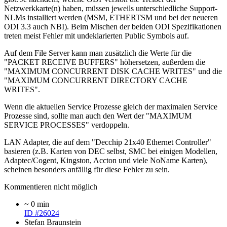
Netzwerkkarte(n) haben, müssen jeweils unterschiedliche Support-
NLMs installiert werden (MSM, ETHERTSM und bei der neueren
ODI 3.3 auch NBI). Beim Mischen der beiden ODI Spezifikationen
treten meist Fehler mit undeklarierten Public Symbols auf.
Auf dem File Server kann man zusätzlich die Werte für die
"PACKET RECEIVE BUFFERS" höhersetzen, außerdem die
"MAXIMUM CONCURRENT DISK CACHE WRITES" und die
"MAXIMUM CONCURRENT DIRECTORY CACHE
WRITES".
Wenn die aktuellen Service Prozesse gleich der maximalen Service
Prozesse sind, sollte man auch den Wert der "MAXIMUM
SERVICE PROCESSES" verdoppeln.
LAN Adapter, die auf dem "Decchip 21x40 Ethernet Controller"
basieren (z.B. Karten von DEC selbst, SMC bei einigen Modellen,
Adaptec/Cogent, Kingston, Accton und viele NoName Karten),
scheinen besonders anfällig für diese Fehler zu sein.
Kommentieren nicht möglich
~ 0 min
ID #26024
Stefan Braunstein