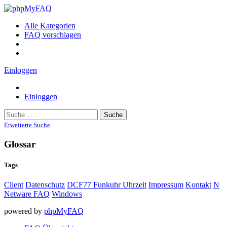
Alle Kategorien
FAQ vorschlagen
Einloggen
Einloggen
Suche
Erweiterte Suche
Glossar
Tags
Client
Datenschutz
DCF77 Funkuhr Uhrzeit
Impressum
Kontakt
N
Netware FAQ
Windows
powered by
phpMyFAQ