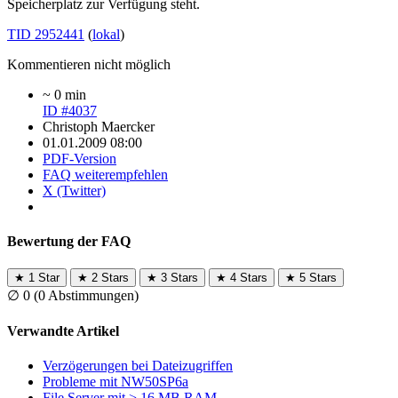
Speicherplatz zur Verfügung steht.
TID 2952441
(
lokal
)
Kommentieren nicht möglich
~ 0 min
ID #4037
Christoph Maercker
01.01.2009 08:00
PDF-Version
FAQ weiterempfehlen
X (Twitter)
Bewertung der FAQ
★
1 Star
★
2 Stars
★
3 Stars
★
4 Stars
★
5 Stars
∅
0
(0 Abstimmungen)
Verwandte Artikel
Verzögerungen bei Dateizugriffen
Probleme mit NW50SP6a
File Server mit > 16 MB RAM