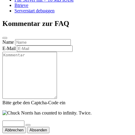
Btrieve
Serverstart debuggen
Kommentar zur FAQ
Name
E-Mail
Bitte gebe den Captcha-Code ein
Abbrechen
Absenden