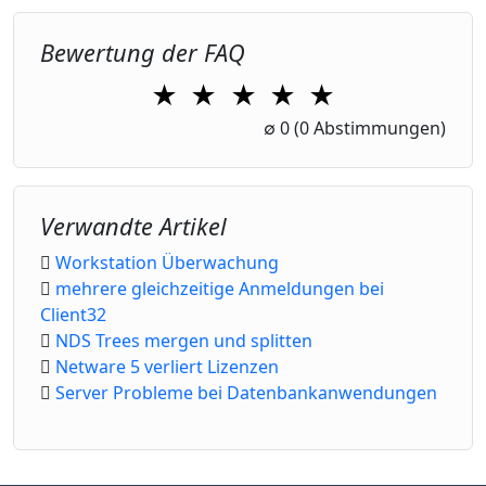
Bewertung der FAQ
★
★
★
★
★
1 Star
2 Stars
3 Stars
4 Stars
5 Stars
∅
0
(0 Abstimmungen)
Verwandte Artikel
Workstation Überwachung
mehrere gleichzeitige Anmeldungen bei
Client32
NDS Trees mergen und splitten
Netware 5 verliert Lizenzen
Server Probleme bei Datenbankanwendungen